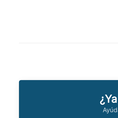
¿Ya
Ayúd