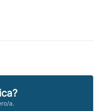
ica?
ro/a.